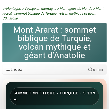
e-Montagne
>
Voyage en montagne
>
Montagnes du Monde
>
Mont
Ararat : sommet biblique de Turquie, volcan mythique et géant
d’Anatolie
Mont Ararat : sommet
biblique de Turquie,
volcan mythique et
géant d’Anatolie
☰ Index
⏱️ 6 min
SOMMET MYTHIQUE · TURQUIE · 5 137
M