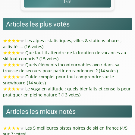
Go!
Articles les plus votés
★
★
★
★
★
Les alpes : statistiques, villes & stations phares,
activités... (16 votes)
★
★
★
★
★
Que faut-il attendre de la location de vacances au
ski tout compris ? (15 votes)
★
★
★
★
★
Quels éléments incontournables avoir dans sa
trousse de secours pour partir en randonnée ? (14 votes)
★
★
★
★
★
Guide complet pour tout comprendre sur le
snowboard (14 votes)
★
★
★
★
★
Le yoga en altitude : quels bienfaits et conseils pour
pratiquer en pleine nature ? (13 votes)
Articles les mieux notés
★
★
★
★
★
Les 5 meilleures pistes noires de ski en france (4/5
sur 7 votes)