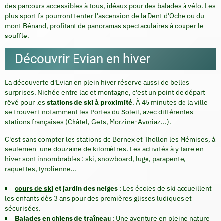
des parcours accessibles à tous, idéaux pour des balades à vélo. Les
plus sportifs pourront tenter l'ascension de la Dent d'Oche ou du
mont Bénand, profitant de panoramas spectaculaires à couper le
souffle.
Découvrir Evian en hiver
La découverte d'Evian en plein hiver réserve aussi de belles
surprises. Nichée entre lac et montagne, c'est un point de départ
rêvé pour les
stations de ski à proximité
. À 45 minutes de la ville
se trouvent notamment les Portes du Soleil, avec différentes
stations françaises (Châtel, Gets, Morzine-Avoriaz...).
C'est sans compter les stations de Bernex et Thollon les Mémises, à
seulement une douzaine de kilomètres. Les activités à y faire en
hiver sont innombrables : ski, snowboard, luge, parapente,
raquettes, tyrolienne...
cours de ski
et jardin des neiges
: Les écoles de ski accueillent
les enfants dès 3 ans pour des premières glisses ludiques et
sécurisées.
Balades en
chiens de traîneau
: Une aventure en pleine nature