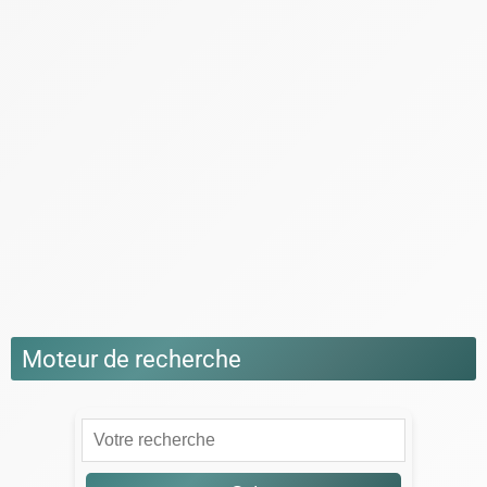
Escalade
Trail / Running
Vélo
Voyage en montagne
Camping
Location Chalet Ski
Montagnes de France
Montagnes du Monde
Road Trip Montagne
Séjour à la montagne
Moteur de recherche