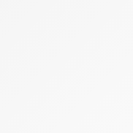
Tyrolienne
Matériel & Equipement
Matériel de bivouac
Matériel de Ski & Sports de glisse
Porte ski voiture
Sac à dos
Sécurité Avalanche
Vêtements & Chaussures
Recettes de montagne
Sports 4 Saisons
Alpinisme
Randonnée
Sports d'hiver
Ski
Snowboard
Sports d'été