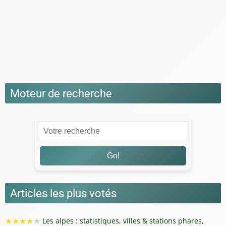
Location Chalet Ski
Montagnes de France
Montagnes du Monde
Road Trip Montagne
Séjour à la montagne
Moteur de recherche
Go!
Articles les plus votés
★
★
★
★
★
Les alpes : statistiques, villes & stations phares,