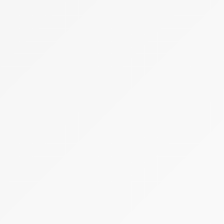
Sac à dos
Sécurité Avalanche
Vêtements & Chaussures
Recettes de montagne
Sports 4 Saisons
Alpinisme
Randonnée
Sports d'hiver
Ski
Snowboard
Sports d'été
Escalade
Trail / Running
Vélo
Voyage en montagne
Camping