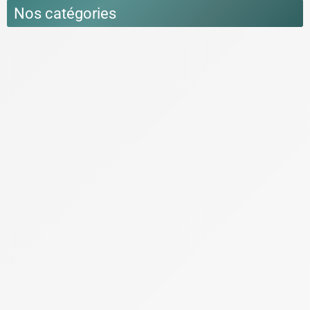
Nos catégories
Actu
Culture
Film & Cinéma
Littérature
Tips & Anecdotes sur la montagne
Loisirs & Activités à la Montagne
Accrobranche
Floating
Tyrolienne
Matériel & Equipement
Matériel de bivouac
Matériel de Ski & Sports de glisse
Porte ski voiture