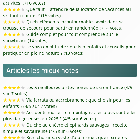
activités... (16 votes)
★
★
★
★
★
Que faut-il attendre de la location de vacances au
ski tout compris ? (15 votes)
★
★
★
★
★
Quels éléments incontournables avoir dans sa
trousse de secours pour partir en randonnée ? (14 votes)
★
★
★
★
★
Guide complet pour tout comprendre sur le
snowboard (14 votes)
★
★
★
★
★
Le yoga en altitude : quels bienfaits et conseils pour
pratiquer en pleine nature ? (13 votes)
Articles les mieux notés
★
★
★
★
★
Les 5 meilleures pistes noires de ski en france (4/5
sur 7 votes)
★
★
★
★
★
Via ferrata ou accrobranche : que choisir pour les
enfants ? (4/5 sur 7 votes)
★
★
★
★
★
Accidents mortels en montagne : les alpes sont-elles
plus dangereuses en 2025 ? (4/5 sur 6 votes)
★
★
★
★
★
Quiche au chèvre et épinards sauvages : recette
simple et savoureuse (4/5 sur 6 votes)
★
★
★
★
★
Bien choisir sa veste d’alpinisme : quels critères