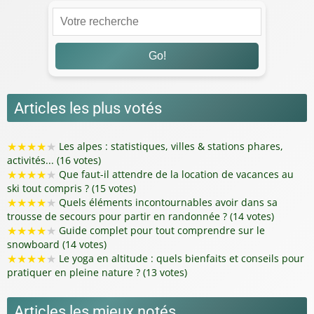
Go!
Articles les plus votés
★
★
★
★
★
Les alpes : statistiques, villes & stations phares,
activités... (16 votes)
★
★
★
★
★
Que faut-il attendre de la location de vacances au
ski tout compris ? (15 votes)
★
★
★
★
★
Quels éléments incontournables avoir dans sa
trousse de secours pour partir en randonnée ? (14 votes)
★
★
★
★
★
Guide complet pour tout comprendre sur le
snowboard (14 votes)
★
★
★
★
★
Le yoga en altitude : quels bienfaits et conseils pour
pratiquer en pleine nature ? (13 votes)
Articles les mieux notés