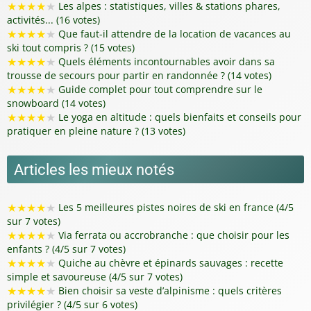
★
★
★
★
★
Les alpes : statistiques, villes & stations phares,
activités... (16 votes)
★
★
★
★
★
Que faut-il attendre de la location de vacances au
ski tout compris ? (15 votes)
★
★
★
★
★
Quels éléments incontournables avoir dans sa
trousse de secours pour partir en randonnée ? (14 votes)
★
★
★
★
★
Guide complet pour tout comprendre sur le
snowboard (14 votes)
★
★
★
★
★
Le yoga en altitude : quels bienfaits et conseils pour
pratiquer en pleine nature ? (13 votes)
Articles les mieux notés
★
★
★
★
★
Les 5 meilleures pistes noires de ski en france (4/5
sur 7 votes)
★
★
★
★
★
Via ferrata ou accrobranche : que choisir pour les
enfants ? (4/5 sur 7 votes)
★
★
★
★
★
Quiche au chèvre et épinards sauvages : recette
simple et savoureuse (4/5 sur 7 votes)
★
★
★
★
★
Bien choisir sa veste d’alpinisme : quels critères
privilégier ? (4/5 sur 6 votes)